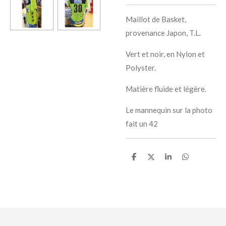
Maillot de Basket,
provenance Japon, T.L.
Vert et noir, en Nylon et
Polyster.
Matière fluide et légère.
Le mannequin sur la photo
fait un 42
P
P
P
P
a
a
a
a
r
r
r
r
t
t
t
t
a
a
a
a
g
g
g
g
e
e
e
e
r
r
r
r