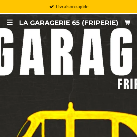
Livraison rapide
Passer
au
LA GARAGERIE 65 (FRIPERIE)
contenu
principal